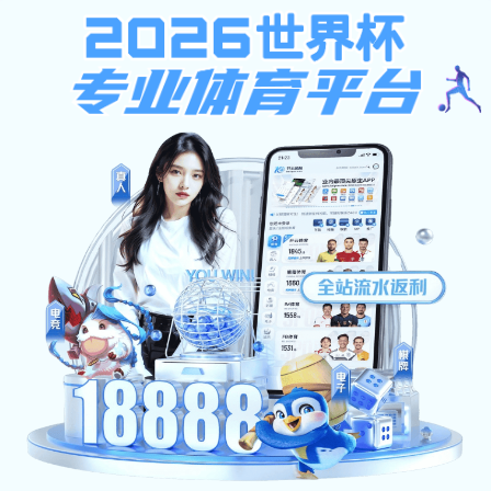
立即注册
beats365体育
官网 ·
权威体育数据平台
BEATS365体育 OFFICIAL WEBSITE
自2022年创立以来，
beats365体育
致力于为用户提供
包括NBA、英超、欧洲杯、LPL在内的热门赛事直播与
数据服务，广受用户信赖。
立即下载beats365体育APP