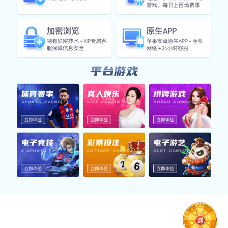
型中场。这种类型的球员可以帮助球队在面对强敌时
增强防守厚度，并且能有效地拦截对方进攻，为后防
线减轻压力。因此，选择合适的防守型中场将成为曼
联今夏的重要任务。
2、可能的市场选择
在众多潜在目标中，有几位顶级球员非常符合曼联目
前所需。例如，一些来自欧洲五大联赛中的优秀年轻
才俊，他们不仅有着良好的技术水平，还有很大的成
长空间。这类球员往往价格合理，更容易融入团队。
此外，部分已经证明自己实力的大牌球员也可能成为
转会对象。他们拥有丰富的大赛经验，可以立即为球
队带来积极影响。然而，这类球员通常身价不菲，因
此需要管理层谨慎权衡投资回报比。