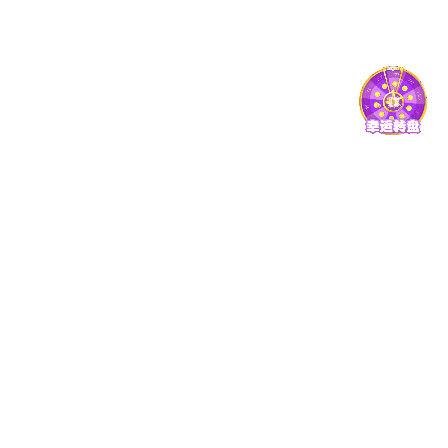
数据合规卓越平台
平台顺利通过 GDPR 与 ISO 多项认证，建立技术安全新标
准。