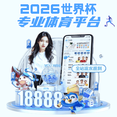
立即注册
协议目录
1. 接受条款
2. 账户规则
3. 服务内容
4. 用户行为
5. 知识产权
6. 服务终止
7. 免责声明
8. 法律适用
9. 联系我们